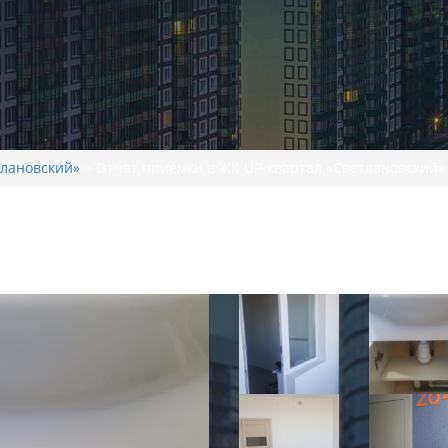
тлановский»
>
Отчет приемки в ЖК UP-квартал «Светлановский» 
квартал «Светлановский»