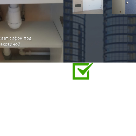
кает сифон под
аковиной
Застройщиком 
Не закрывалась
обратной
е дверной рамы.