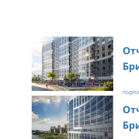
От
Бр
При ос
устране
ПОДРО
От
Бр
При ос