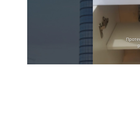
Проте
р
Выявленные дефекты при приемке:
Царапины на подоконнике;
Протекает сифон под раковиной;
Протекает вода на соединениях подводи с 
стороны душевой кабины;
Не установлена защелка для замка на ручк