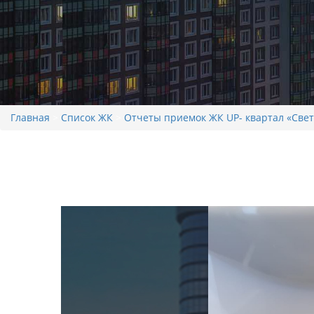
Главная
>
Список ЖК
>
Отчеты приемок ЖК UP- квартал «Све
Отчет приемки в ЖК UP-
11, к6 №1