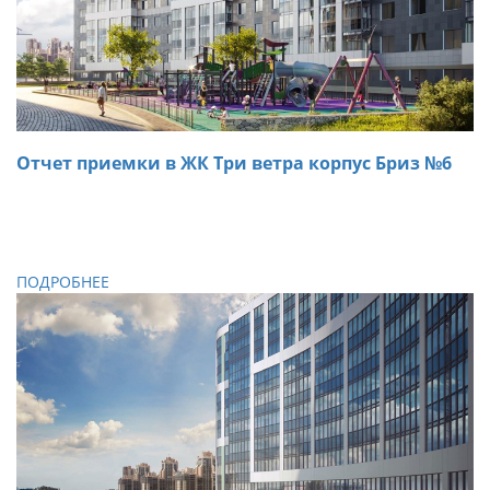
Отчет приемки в ЖК Три ветра корпус Бриз №6
01.11.2018
При осмотре двухкомнатной квартиры в ЖК Три ветра
специалистами «ARTA» были обнаружены дефекты,
которые были устранены на месте.
ПОДРОБНЕЕ