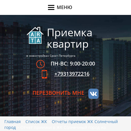
МЕНЮ
Меню
Приемка
квартир
в новостройках Санкт-Петербурга
ПН-ВС: 9:00-20:00
+79313972216
ПЕРЕЗВОНИТЬ МНЕ
Главная
>
Список ЖК
>
Отчеты приемок ЖК Солнечный
город
>
Отчет приемки в ЖК Солнечный город на