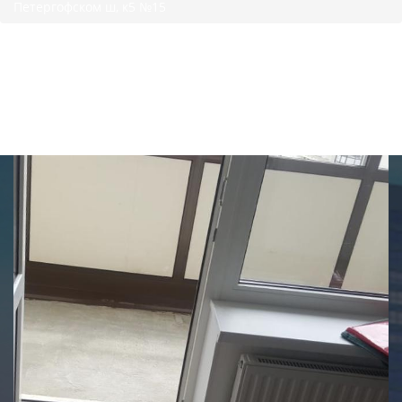
Петергофском ш, к5 №15
Отчет приемки в ЖК
Солнечный город на
Петергофском ш, к5 №15