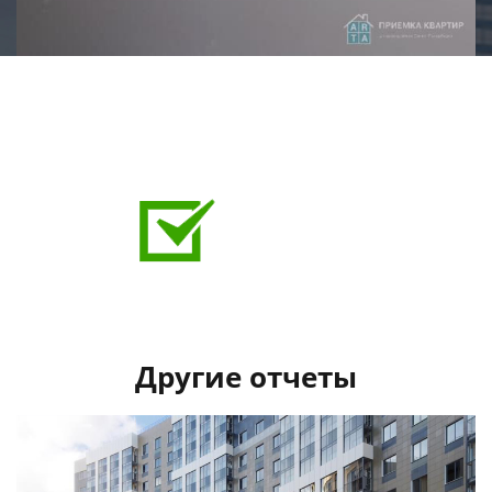
Выявленные дефекты при приемке:
Царапина на стеклопакете с наружной стороны
Отклонение в плоскости входной двери на 5 мм
В месте установки смесителя неровно обрезан
кафель
Застройщиком исправлено:
Дефекты напольного покрытия, отрегулированы
стеклопакеты.
Другие отчеты