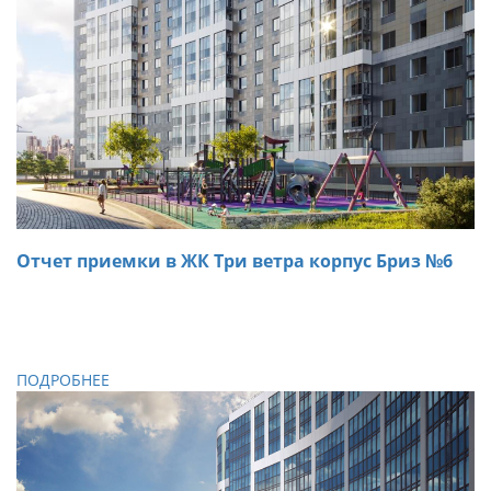
Отчет приемки в ЖК Три ветра корпус Бриз №6
01.11.2018
При осмотре двухкомнатной квартиры в ЖК Три ветра
специалистами «ARTA» были обнаружены дефекты,
которые были устранены на месте.
ПОДРОБНЕЕ