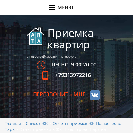
МЕНЮ
Меню
Приемка
квартир
в новостройках Санкт-Петербурга
ПН-ВС: 9:00-20:00
+79313972216
ПЕРЕЗВОНИТЬ МНЕ
Главная
>
Список ЖК
>
Отчеты приемок ЖК Полюстрово
Парк
>
Отчет приемки в ЖК Полюстрово Парк на