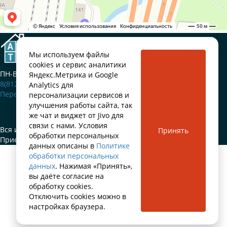
Приемка квартир
в новостройках Санкт-Петербурга
Мы используем файлы
cookies и сервис аналитики
ПН-ВС: 9:00-20:00
Яндекс.Метрика и Google
8(812)660-50-77
Analytics для
Перезвонить мне
персонализации сервисов и
улучшения работы сайта, так
же чат и виджет от Jivo для
связи с нами. Условия
Вся информация на сайте не является публичной офертой.
Принять
обработки персональных
Приемка квартир ARTA © 2024.
данных описаны в
Политике
обработки персональных
данных
. Нажимая «Принять»,
вы даёте согласие на
обработку cookies.
Отключить cookies можно в
настройках браузера.