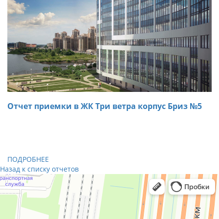
Отчет приемки в ЖК Три ветра корпус Бриз №5
31.10.2018
При осмотре трехкомнатной квартиры в ЖК Три ветра
специалистами «ARTA» были обнаружены дефекты,
которые были устранены на месте.
ПОДРОБНЕЕ
Назад к списку отчетов