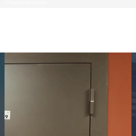
Кондратьевском №1
Отчет приемки в ЖК
Полюстрово Парк на
Кондратьевском №1