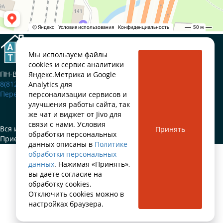
Приемка квартир
в новостройках Санкт-Петербурга
Мы используем файлы
cookies и сервис аналитики
ПН-ВС: 9:00-20:00
Яндекс.Метрика и Google
8(812)660-50-77
Analytics для
Перезвонить мне
персонализации сервисов и
улучшения работы сайта, так
же чат и виджет от Jivo для
связи с нами. Условия
Вся информация на сайте не является публичной офертой.
Принять
обработки персональных
Приемка квартир ARTA © 2024.
данных описаны в
Политике
обработки персональных
данных
. Нажимая «Принять»,
вы даёте согласие на
обработку cookies.
Отключить cookies можно в
настройках браузера.