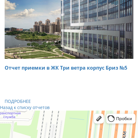
Отчет приемки в ЖК Три ветра корпус Бриз №5
31.10.2018
При осмотре трехкомнатной квартиры в ЖК Три ветра
специалистами «ARTA» были обнаружены дефекты,
которые были устранены на месте.
ПОДРОБНЕЕ
Назад к списку отчетов