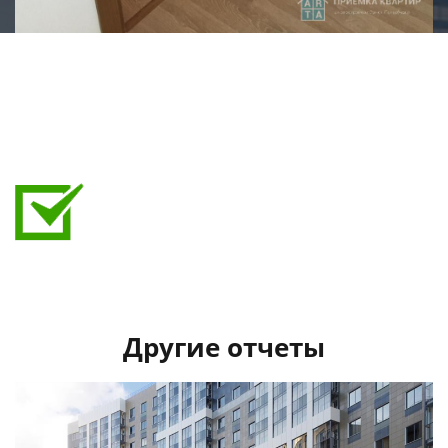
Выявленные дефекты при приемке:
Пятна на обоях
Складки на обоях
Отсутствует дверное полотно
Пустоты под плитками
Трещина в затирке между плитками
Скол на пвх профиле балконного блока
Застройщиком исправлено:
Исправлены пустоты под плитками в сан узле,
протечка под унитазом, строительный мусор в раме
витража.
Другие отчеты