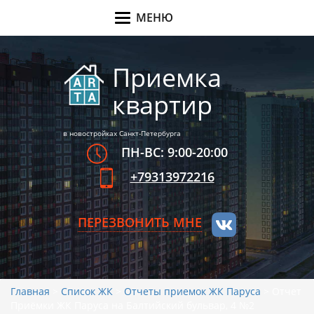
МЕНЮ
Меню
Приемка
квартир
в новостройках Санкт-Петербурга
ПН-ВС: 9:00-20:00
+79313972216
ПЕРЕЗВОНИТЬ МНЕ
Главная
>
Список ЖК
>
Отчеты приемок ЖК Паруса
>
Отчет
Приёмки ЖК Паруса на Балтийский бульвар, 4 №2