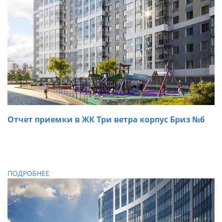
Отчет приемки в ЖК Три ветра корпус Бриз №6
01.11.2018
При осмотре двухкомнатной квартиры в ЖК Три ветра
специалистами «ARTA» были обнаружены дефекты,
которые были устранены на месте.
ПОДРОБНЕЕ