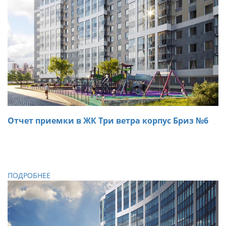
Отчет приемки в ЖК Три ветра корпус Бриз №6
01.11.2018
При осмотре двухкомнатной квартиры в ЖК Три ветра
специалистами «ARTA» были обнаружены дефекты,
которые были устранены на месте.
ПОДРОБНЕЕ