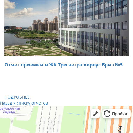
Отчет приемки в ЖК Три ветра корпус Бриз №5
31.10.2018
При осмотре трехкомнатной квартиры в ЖК Три ветра
специалистами «ARTA» были обнаружены дефекты,
которые были устранены на месте.
ПОДРОБНЕЕ
Назад к списку отчетов