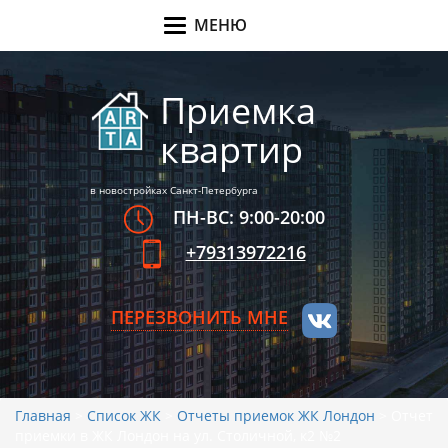
МЕНЮ
Меню
Приемка
квартир
в новостройках Санкт-Петербурга
ПН-ВС: 9:00-20:00
+79313972216
ПЕРЕЗВОНИТЬ МНЕ
Главная
>
Список ЖК
>
Отчеты приемок ЖК Лондон
>
Отчет
приемки в ЖК Лондон на ул. Столичной, к2 №2