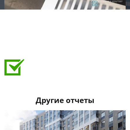
Выявленные дефекты при приемке:
Дюбель в стене
Короткий уплотнитель
Лопнула кладка
Не подрезана арматура
Отверстия в профиле балконного блока
Повреждения профиля окна
Трещины в стяжке
Застройщиком исправлено:
Вытащен дюбель, подрезана арматура, заделаны
трещины в стяжке
Другие отчеты