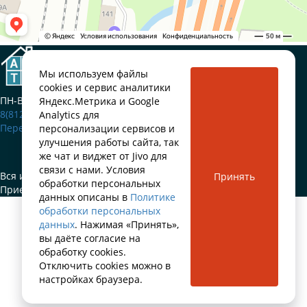
Приемка квартир
в новостройках Санкт-Петербурга
Мы используем файлы
cookies и сервис аналитики
ПН-ВС: 9:00-20:00
Яндекс.Метрика и Google
8(812)660-50-77
Analytics для
Перезвонить мне
персонализации сервисов и
улучшения работы сайта, так
же чат и виджет от Jivo для
связи с нами. Условия
Вся информация на сайте не является публичной офертой.
Принять
обработки персональных
Приемка квартир ARTA © 2024.
данных описаны в
Политике
обработки персональных
данных
. Нажимая «Принять»,
вы даёте согласие на
обработку cookies.
Отключить cookies можно в
настройках браузера.